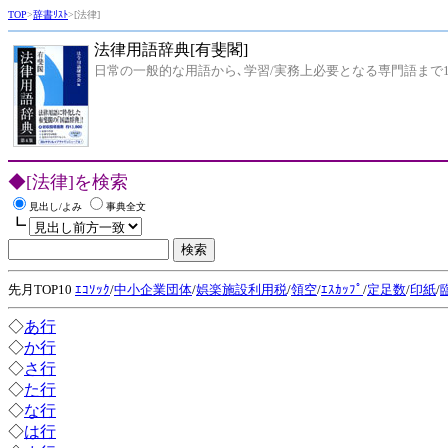
TOP
>
辞書ﾘｽﾄ
>[法律]
法律用語辞典[有斐閣]
日常の一般的な用語から､学習/実務上必要となる専門語まで13
◆[法律]を検索
見出し/よみ
事典全文
┗
先月TOP10
ｴｺｿｯｸ
/
中小企業団体
/
娯楽施設利用税
/
領空
/
ｴｽｶｯﾌﾟ
/
定足数
/
印紙
/
◇
あ行
◇
か行
◇
さ行
◇
た行
◇
な行
◇
は行