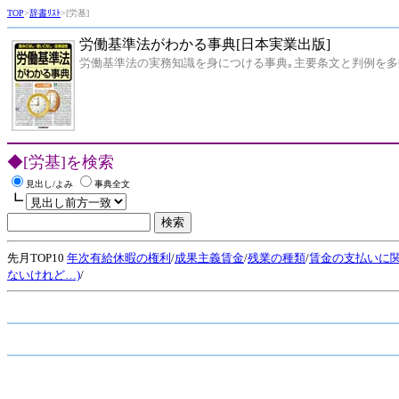
TOP
>
辞書ﾘｽﾄ
>[労基]
労働基準法がわかる事典[日本実業出版]
労働基準法の実務知識を身につける事典｡主要条文と判例を多
◆[労基]を検索
見出し/よみ
事典全文
┗
先月TOP10
年次有給休暇の権利
/
成果主義賃金
/
残業の種類
/
賃金の支払いに
ないけれど…)
/