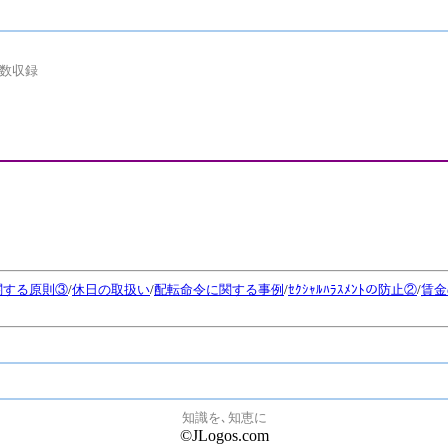
数収録
関する原則③
/
休日の取扱い
/
配転命令に関する事例
/
ｾｸｼｬﾙﾊﾗｽﾒﾝﾄの防止②
/
賃金
知識を､知恵に
©JLogos.com