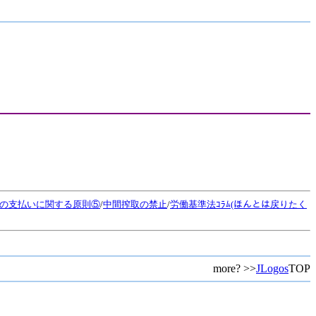
の支払いに関する原則⑤
/
中間搾取の禁止
/
労働基準法ｺﾗﾑ(ほんとは戻りたく
more? >>
JLogos
TOP