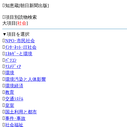
知恵蔵[朝日新聞出版]
項目別読物検索
大項目[
社会
]
▼項目を選択

NPO･市民社会

ｲﾝﾀｰﾈｯﾄ･IT社会

ｴﾈﾙｷﾞｰと環境

ﾊﾟｿｺﾝ

ﾏｽﾒﾃﾞｨｱ

環境

環境汚染と人体影響

環境経済

教育

交通ｼｽﾃﾑ

皇室

国土利用と都市

事件･事故

社会福祉