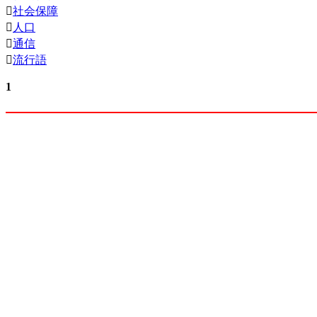

社会保障

人口

通信

流行語
1